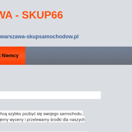
A - SKUP66
o@warszawa-skupsamochodow.pl
t Niemcy
e chcą szybko pozbyć się swojego samochodu.
jemy wyceny i przelewamy środki dla naszych