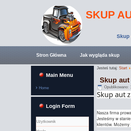
SKUP A
Skup 
Stron Główna
Jak wygląda skup
Jesteś tutaj:
Start
Main Menu
Skup aut
Opublikowano: 
Home
Skup aut z
Login Form
Nasza firma prowa
Jesteśmy w stanie
klientów. Możemy k
Użytkownik