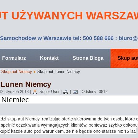
UT UŻYWANYCH WARSZAW
Samochodów w Warszawie tel: 500 588 666 : biur
Formularz
Kontakt
Strona Bloga
Skup au
Skup aut Niemcy
Skup aut Lunen Niemcy
 Lunen Niemcy
12 styczeń 2018
|
Super User
|
|
|
Odsłony: 3812
 Niemiec
dzi skup aut Niemcy, realizując ofertę skierowaną do tych osób, któr
 spełnić oczekiwania wymagających klientów, ponieważ szybko dokonu
upić każde auto pod warunkiem, że nie będzie ono starsze niż 15 lat.