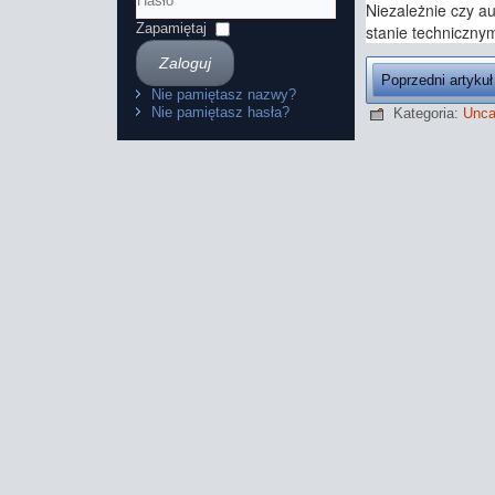
Niezależnie czy a
Hasło
Zapamiętaj
stanie technicznym
Zaloguj
Poprzedni artykuł
Nie pamiętasz nazwy?
Nie pamiętasz hasła?
Kategoria:
Unca